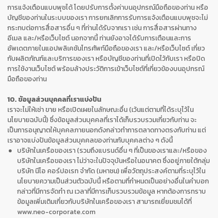
การแจ้งเตือนแบบพุชได้ โดยปรับการตั้งค่าบนอุปกรณ์มือถือของท่าน หรือ
บัญชีของท่านในระบบของเรา การยกเลิกการรับการแจ้งเตือนแบบพุชจะไม่
กระทบต่อการสื่อสารอื่น ๆ ที่ท่านได้รับจากเรา เช่น การสื่อสารผ่านทาง
อีเมล และ/หรือเว็บไซต์ นอกจากนี้ ท่านยังอาจได้รับการเตือนและการ
อัพเดตภายในแอปพลิเคชันโทรศัพท์มือถือของเรา และ/หรือเว็บไซต์ เกี่ยว
กับผลิตภัณฑ์และบริการของเรา หรือบัญชีของท่านที่เปิดไว้กับเรา หรือปิด
การใช้งานเว็บไซต์ พร้อมล้างประวัติการเข้าเว็บไซต์ที่เกี่ยวข้องบนอุปกรณ์
มือถือของท่าน
10. ข้อมูลส่วนบุคคลที่เราแบ่งปัน
เราจะไม่ให้เช่า ขาย หรือเปิดเผยในลักษณะอื่น (เว้นแต่ตามที่ได้ระบุไว้ใน
นโยบายฉบับนี้) ซึ่งข้อมูลส่วนบุคคลที่เราได้เก็บรวบรวมเกี่ยวกับท่าน จะ
เป็นการอนุญาตให้บุคคลภายนอกดังกล่าวทำการตลาดทางตรงกับท่าน แต่
เราอาจแบ่งปันข้อมูลส่วนบุคคลของท่านกับบุคคลต่าง ๆ ดังนี้
บริษัทในเครือของเรา (รวมถึงแบรนด์อื่น ๆ ที่เป็นของเราและ/หรือของ
บริษัทในเครือของเรา ไม่ว่าจะในปัจจุบันหรือในอนาคต ซึ่งอยู่ภายใต้กลุ่ม
บริษัท นีโอ คอร์ปอเรท จำกัด (มหาชน) เพื่อวัตถุประสงค์ตามที่ระบุไว้ใน
นโยบายความเป็นส่วนตัวฉบับนี้ หรือตามที่กำหนดเป็นอย่างอื่นในคำบอก
กล่าวที่มีการจัดทำ ณ เวลาที่มีการเก็บรวบรวมข้อมูล หากต้องการทราบ
ข้อมูลเพิ่มเติมเกี่ยวกับบริษัทในเครือของเรา สามารถเยี่ยมชมได้ที่
www.neo-corporate.com