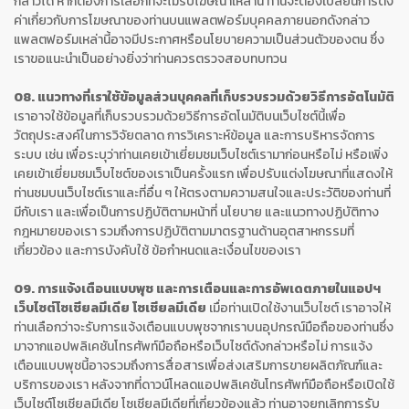
กล่าวได้ หากต้องการเลือกที่จะไม่รับโฆษณาเหล่านี้ ท่านจะต้องเปลี่ยนการตั้ง
ค่าเกี่ยวกับการโฆษณาของท่านบนแพลตฟอร์มบุคคลภายนอกดังกล่าว
แพลตฟอร์มเหล่านี้อาจมีประกาศหรือนโยบายความเป็นส่วนตัวของตน ซึ่ง
เราขอแนะนำเป็นอย่างยิ่งว่าท่านควรตรวจสอบทบทวน
08. แนวทางที่เราใช้ข้อมูลส่วนบุคคลที่เก็บรวบรวมด้วยวิธีการอัตโนมัติ
เราอาจใช้ข้อมูลที่เก็บรวบรวมด้วยวิธีการอัตโนมัติบนเว็บไซต์นี้เพื่อ
วัตถุประสงค์ในการวิจัยตลาด การวิเคราะห์ข้อมูล และการบริหารจัดการ
ระบบ เช่น เพื่อระบุว่าท่านเคยเข้าเยี่ยมชมเว็บไซต์เรามาก่อนหรือไม่ หรือเพิ่ง
เคยเข้าเยี่ยมชมเว็บไซต์ของเราเป็นครั้งแรก เพื่อปรับแต่งโฆษณาที่แสดงให้
ท่านชมบนเว็บไซต์เราและที่อื่น ๆ ให้ตรงตามความสนใจและประวัติของท่านที่
มีกับเรา และเพื่อเป็นการปฏิบัติตามหน้าที่ นโยบาย และแนวทางปฏิบัติทาง
กฎหมายของเรา รวมถึงการปฏิบัติตามมาตรฐานด้านอุตสาหกรรมที่
เกี่ยวข้อง และการบังคับใช้ ข้อกำหนดและเงื่อนไขของเรา
09. การแจ้งเตือนแบบพุช และการเตือนและการอัพเดตภายในแอปฯ
เว็บไซต์โซเชียลมีเดีย โซเชียลมีเดีย
เมื่อท่านเปิดใช้งานเว็บไซต์ เราอาจให้
ท่านเลือกว่าจะรับการแจ้งเตือนแบบพุชจากเราบนอุปกรณ์มือถือของท่านซึ่ง
มาจากแอปพลิเคชันโทรศัพท์มือถือหรือเว็บไซต์ดังกล่าวหรือไม่ การแจ้ง
เตือนแบบพุชนี้อาจรวมถึงการสื่อสารเพื่อส่งเสริมการขายผลิตภัณฑ์และ
บริการของเรา หลังจากที่ดาวน์โหลดแอปพลิเคชันโทรศัพท์มือถือหรือเปิดใช้
เว็บไซต์โซเชียลมีเดีย โซเชียลมีเดียที่เกี่ยวข้องแล้ว ท่านอาจยกเลิกการรับ