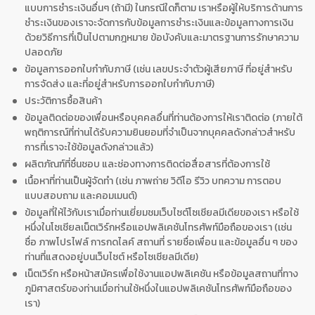
แบบการชำระเงินอื่นๆ (ถ้ามี) ในกรณีใดก็ตาม เราหรือผู้ให้บริการด้านการ
ชำระเงินของเราจะจัดการกับข้อมูลการชำระเงินและข้อมูลทางการเงิน
ด้วยวิธีการที่เป็นไปตามกฎหมาย ข้อบังคับและมาตรฐานการรักษาความ
ปลอดภัย
ข้อมูลการออกใบกำกับภาษี (เช่น เลขประจำตัวผู้เสียภาษี ที่อยู่สำหรับ
การจัดส่ง และที่อยู่สำหรับการออกใบกำกับภาษี)
ประวัติการซื้อสินค้า
ข้อมูลติดต่อของเพื่อนหรือบุคคลอื่นที่ท่านต้องการให้เราติดต่อ (ภายใต้
พฤติการณ์ที่ท่านได้รับความยินยอมที่จำเป็นจากบุคคลดังกล่าวสำหรับ
การที่เราจะใช้ข้อมูลดังกล่าวแล้ว)
ผลิตภัณฑ์ที่ชื่นชอบ และช่องทางการติดต่อสื่อสารที่ต้องการใช้
เนื้อหาที่ท่านเป็นผู้จัดทำ (เช่น ภาพถ่าย วิดีโอ รีวิว บทความ การตอบ
แบบสอบถาม และคอมเมนต์)
ข้อมูลที่ให้ไว้กับเราเมื่อท่านเยี่ยมชมเว็บไซต์โซเชียลมีเดียของเรา หรือใช้
หนึ่งในโซเชียลเน็ตเวิร์กหรือแอปพลิเคชันโทรศัพท์มือถือของเรา (เช่น
ชื่อ ภาพโปรไฟล์ การกดไลค์ สถานที่ รายชื่อเพื่อน และข้อมูลอื่น ๆ ของ
ท่านที่แสดงอยู่บนเว็บไซต์ หรือโซเชียลมีเดีย)
เน็ตเวิร์ก หรือหน้าสมัครเพื่อใช้งานแอปพลิเคชัน หรือข้อมูลสถานที่ทาง
ภูมิศาสตร์ของท่านเมื่อท่านใช้หนึ่งในแอปพลิเคชันโทรศัพท์มือถือของ
เรา)