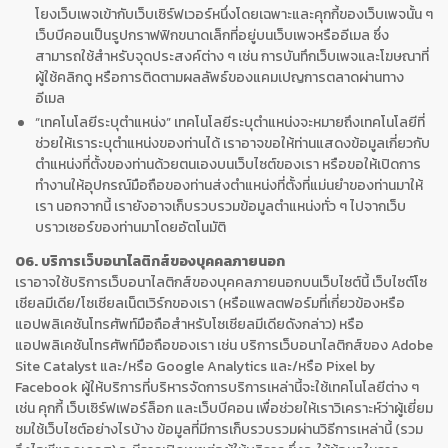
โยงเว็บเพจเข้ากับเว็บเซิร์ฟเวอร์หนึ่งโดยเฉพาะและคุกกี้ของเว็บเพจนั้น ๆ
เว็บบีคอนเป็นรูปกราฟฟิกขนาดเล็กที่อยู่บนเว็บเพจหรืออีเมล ซึ่ง
สามารถใช้สำหรับจุดประสงค์ต่าง ๆ เช่น การบันทึกเว็บเพจและโฆษณาที่
ผู้ใช้คลิกดู หรือการติดตามผลลัพธ์ของแคมเปญการตลาดผ่านทาง
อีเมล
“เทคโนโลยีระบุตำแหน่ง” เทคโนโลยีระบุตำแหน่งจะหมายถึงเทคโนโลยีที่
ช่วยให้เราระบุตำแหน่งของท่านได้ เราอาจขอให้ท่านแสดงข้อมูลเกี่ยวกับ
ตำแหน่งที่ตั้งของท่านด้วยตนเองบนเว็บไซต์ของเรา หรือขอให้เปิดการ
ทำงานให้อุปกรณ์มือถือของท่านส่งตำแหน่งที่ตั้งที่แม่นยำของท่านมาให้
เรา นอกจากนี้ เรายังอาจเก็บรวบรวมข้อมูลตำแหน่งทั่ว ๆ ไปจากเว็บ
บราวเซอร์ของท่านมาโดยอัตโนมัติ
06. บริการเว็บอนาไลติกส์ของบุคคลภายนอก
เราอาจใช้บริการเว็บอนาไลติกส์ของบุคคลภายนอกบนเว็บไซต์นี้ เว็บไซต์โซ
เชียลมีเดีย/โซเชียลเน็ตเวิร์กของเรา (หรือแพลตฟอร์มที่เกี่ยวข้องหรือ
แอปพลิเคชันโทรศัพท์มือถือสำหรับโซเชียลมีเดียดังกล่าว) หรือ
แอปพลิเคชันโทรศัพท์มือถือของเรา เช่น บริการเว็บอนาไลติกส์ของ Adobe
Site Catalyst และ/หรือ Google Analytics และ/หรือ Pixel by
Facebook ผู้ให้บริการที่บริหารจัดการบริการเหล่านี้จะใช้เทคโนโลยีต่าง ๆ
เช่น คุกกี้ เว็บเซิร์ฟเฟอร์ล็อก และเว็บบีคอน เพื่อช่วยให้เราวิเคราะห์ว่าผู้เยี่ยม
ชมใช้เว็บไซต์อย่างไรบ้าง ข้อมูลที่มีการเก็บรวบรวมผ่านวิธีการเหล่านี้ (รวม