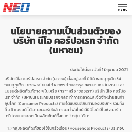
MENU
นโยบายความเป็นส่วนตัวของ
บริษัท นีโอ คอร์ปอเรท จำกัด
(มหาชน)
บังคับใช้ตั้งแต่วันที่ 1 มิถุนายน 2021
บริษัท นีโอ คอร์ปอเรท จำกัด (มหาชน) ตั้งอยู่เลขที่ 888 ซอยสุขุมวิท 54
ถนนสุขุมวิท แขวงพระโขนงใต้ เขตพระโขนง กรุงเทพมหานคร 10260 และ
แบรนด์ผลิตภัณฑ์ต่าง ๆ ในเครือ (“เรา” หรือ “ของเรา”) บริษัท นีโอ คอร์ปอ
เรท จำกัด (มหาชน) ประกอบธุรกิจผลิต ทำการตลาดและจัดจำหน่ายสินค้า
อุปโภค (Consumer Products) ภายใต้แบรนด์สินค้าของบริษัทฯ รวมทั้ง
สิ้น 8 แบรนด์ ได้แก่ เอเวอร์เซ้นส์ ทรอส ไฟน์ไลน์ ดีนี่ วีไวต์ บีไนซ์ สมาร์ท
โทมิ โดยแบ่งออกเป็นผลิตภัณฑ์ทั้งหมด 3 กลุ่ม ได้แก่
) กลุ่มผลิตภัณฑ์ของใช้ในครัวเรือน (Household Products) ประกอบ