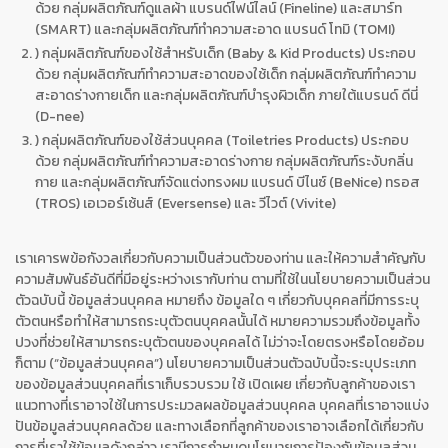
ด้วย กลุ่มผลิตภัณฑ์ดูแลผ้า แบรนด์ไฟน์ไลน์ (Fineline) และสมาร์ท
(SMART) และกลุ่มผลิตภัณฑ์ทำความสะอาด แบรนด์ โทมิ (TOMI)
) กลุ่มผลิตภัณฑ์ของใช้สำหรับเด็ก (Baby & Kid Products) ประกอบ
ด้วย กลุ่มผลิตภัณฑ์ทำความสะอาดของใช้เด็ก กลุ่มผลิตภัณฑ์ทำความ
สะอาดร่างกายเด็ก และกลุ่มผลิตภัณฑ์บำรุงผิวเด็ก ภายใต้แบรนด์ ดีนี่
(D-nee)
) กลุ่มผลิตภัณฑ์ของใช้ส่วนบุคคล (Toiletries Products) ประกอบ
ด้วย กลุ่มผลิตภัณฑ์ทำความสะอาดร่างกาย กลุ่มผลิตภัณฑ์ระงับกลิ่น
กาย และกลุ่มผลิตภัณฑ์จัดแต่งทรงผม แบรนด์ บีไนซ์ (BeNice) ทรอส
(TROS) เอเวอร์เซ้นส์ (Eversense) และ วีไวต์ (Vivite)
เราเคารพข้อกังวลเกี่ยวกับความเป็นส่วนตัวของท่าน และให้ความสำคัญกับ
ความสัมพันธ์อันดีที่มีอยู่ระหว่างเรากับท่าน ตามที่ใช้ในนโยบายความเป็นส่วน
ตัวฉบับนี้ ข้อมูลส่วนบุคคล หมายถึง ข้อมูลใด ๆ เกี่ยวกับบุคคลที่มีการระบุ
ตัวตนหรือทำให้สามารถระบุตัวตนบุคคลนั้นได้ หมายความรวมถึงข้อมูลทั้ง
ปวงที่ช่วยให้สามารถระบุตัวตนของบุคคลได้ ไม่ว่าจะโดยตรงหรือโดยอ้อม
ก็ตาม (“ข้อมูลส่วนบุคคล”) นโยบายความเป็นส่วนตัวฉบับนี้จะระบุประเภท
ของข้อมูลส่วนบุคคลที่เราเก็บรวบรวม ใช้ เปิดเผย เกี่ยวกับลูกค้าของเรา
แนวทางที่เราอาจใช้ในการประมวลผลข้อมูลส่วนบุคคล บุคคลที่เราอาจแบ่ง
ปันข้อมูลส่วนบุคคลด้วย และทางเลือกที่ลูกค้าของเราอาจเลือกได้เกี่ยวกับ
การที่เราใช้ข้อมูลดังกล่าว เรามีการกำหนดนโยบายการป้องกันข้อมูลส่วน