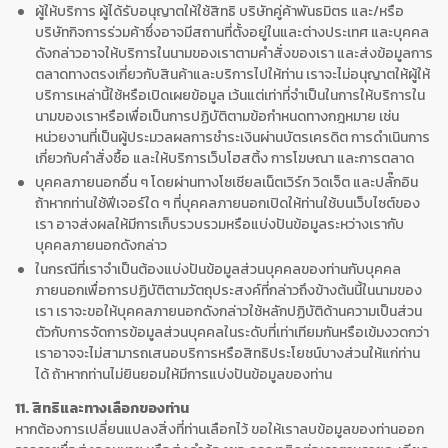
ผู้ให้บริการ ผู้ได้รับอนุญาตให้ใช้สิทธิ บริษัทคู่ค้าพันธมิตร และ/หรือ
บริษัทกิจการร่วมค้าซึ่งอาจมีสถานที่ตั้งอยู่ในและต่างประเทศ และบุคคล
ดังกล่าวอาจให้บริการในนามของเราตามคำสั่งของเรา และส่งข้อมูลการ
ตลาดทางตรงเกี่ยวกับสินค้าและบริการไปให้ท่าน เราจะไม่อนุญาตให้ผู้ให้
บริการเหล่านี้ใช้หรือเปิดเผยข้อมูล เว้นแต่เท่าที่จำเป็นในการให้บริการใน
นามของเราหรือเพื่อเป็นการปฏิบัติตามข้อกำหนดทางกฎหมาย เช่น
หน่วยงานที่เป็นผู้ประมวลผลการชำระเงินผ่านบัตรเครดิต การดำเนินการ
เกี่ยวกับคำสั่งซื้อ และให้บริการเว็บโฮสติ้ง การโฆษณา และการตลาด
บุคคลภายนอกอื่น ๆ โดยผ่านทางโซเชียลเน็ตเวิร์ก วิดเจ็ต และปลั๊กอิน
ถ้าหากท่านใช้ฟีเจอร์ใด ๆ ที่บุคคลภายนอกเปิดให้ท่านใช้บนเว็บไซต์ของ
เรา อาจส่งผลให้มีการเก็บรวบรวมหรือแบ่งปันข้อมูลระหว่างเรากับ
บุคคลภายนอกดังกล่าว
ในกรณีที่เราจำเป็นต้องแบ่งปันข้อมูลส่วนบุคคลของท่านกับบุคคล
ภายนอกเพื่อการปฏิบัติตามวัตถุประสงค์ที่กล่าวถึงข้างต้นนี้ในนามของ
เรา เราจะขอให้บุคคลภายนอกดังกล่าวใช้หลักปฏิบัติด้านความเป็นส่วน
ตัวกับการจัดการข้อมูลส่วนบุคคลในระดับที่เท่าเทียมกันหรือเข้มงวดกว่า
เราอาจจะไม่สามารถเสนอบริการหรือสิทธิประโยชน์บางส่วนให้แก่ท่าน
ได้ ถ้าหากท่านไม่ยินยอมให้มีการแบ่งปันข้อมูลของท่าน
11. สิทธิและทางเลือกของท่าน
หากต้องการเปลี่ยนแปลงสิ่งที่ท่านเลือกไว้ ขอให้เราลบข้อมูลของท่านออก