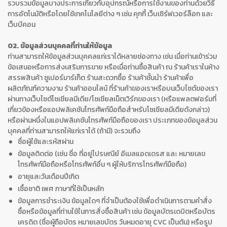
รวบรวมข้อมูลบางประการเกี่ยวกับอุปกรณ์หรือการใช้งานของท่านด้วยวิธี
การอัตโนมัติหรือโดยใช้เทคโนโลยีต่าง ๆ เช่น คุกกี้ เว็บเซิร์ฟเวอร์ล็อก และ
เว็บบีคอน
02. ข้อมูลส่วนบุคคลที่ท่านให้ข้อมูล
ท่านสามารถให้ข้อมูลส่วนบุคคลแก่เราได้หลายช่องทาง เช่น เมื่อท่านเข้าร่วม
ข้อเสนอหรือการส่งเสริมการขาย หรือเมื่อท่านซื้อสินค้า ณ ร้านค้าเราในห้าง
สรรพสินค้า ซูเปอร์มาร์เก็ต ร้านสะดวกซื้อ ร้านค้าชั้นนำ ร้านค้าเพื่อ
ผลิตภัณฑ์ความงาม ร้านค้าออนไลน์ ที่ร้านค้าของเราหรือบนเว็บไซต์ของเรา
ผ่านทางเว็บไซต์โซเชียลมีเดีย/โซเชียลเน็ตเวิร์กของเรา (หรือแพลตฟอร์มที่
เกี่ยวข้องหรือแอปพลิเคชันโทรศัพท์มือถือสำหรับโซเชียลมีเดียดังกล่าว)
หรือผ่านหนึ่งในแอปพลิเคชันโทรศัพท์มือถือของเรา ประเภทของข้อมูลส่วน
บุคคลที่ท่านสามารถให้แก่เราได้ (ถ้ามี) จะรวมถึง
ชื่อผู้ใช้และรหัสผ่าน
ข้อมูลติดต่อ (เช่น ชื่อ ที่อยู่ไปรษณีย์ อีเมลแอดเดรส และ หมายเลข
โทรศัพท์มือถือหรือโทรศัพท์อื่น ๆ ผู้ให้บริการโทรศัพท์มือถือ)
อายุและวันเดือนปีเกิด
เชื้อชาติ เพศ ภาษาที่ใช้เป็นหลัก
ข้อมูลการชำระเงิน ข้อมูลใดๆ ที่จำเป็นต้องใช้เพื่อดำเนินการตามคำสั่ง
ซื้อหรือข้อมูลที่ท่านใช้ในการสั่งซื้อสินค้า เช่น ข้อมูลบัตรเดบิตหรือบัตร
เครดิต (ชื่อผู้ถือบัตร หมายเลขบัตร วันหมดอายุ CVC เป็นต้น) หรือรูป