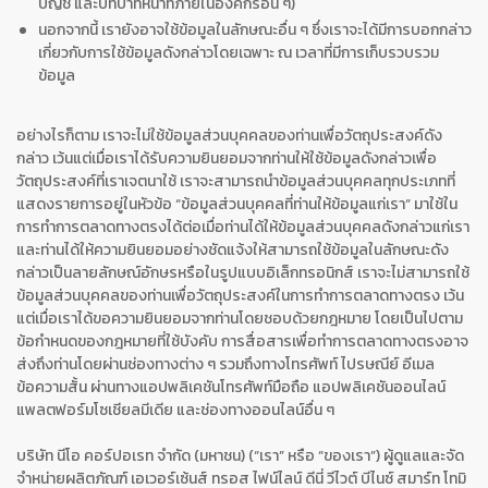
บัญชี และบทบาทหน้าที่ภายในองค์กรอื่น ๆ)
นอกจากนี้ เรายังอาจใช้ข้อมูลในลักษณะอื่น ๆ ซึ่งเราจะได้มีการบอกกล่าว
เกี่ยวกับการใช้ข้อมูลดังกล่าวโดยเฉพาะ ณ เวลาที่มีการเก็บรวบรวม
ข้อมูล
อย่างไรก็ตาม เราจะไม่ใช้ข้อมูลส่วนบุคคลของท่านเพื่อวัตถุประสงค์ดัง
กล่าว เว้นแต่เมื่อเราได้รับความยินยอมจากท่านให้ใช้ข้อมูลดังกล่าวเพื่อ
วัตถุประสงค์ที่เราเจตนาใช้ เราจะสามารถนำข้อมูลส่วนบุคคลทุกประเภทที่
แสดงรายการอยู่ในหัวข้อ “ข้อมูลส่วนบุคคลที่ท่านให้ข้อมูลแก่เรา” มาใช้ใน
การทำการตลาดทางตรงได้ต่อเมื่อท่านได้ให้ข้อมูลส่วนบุคคลดังกล่าวแก่เรา
และท่านได้ให้ความยินยอมอย่างชัดแจ้งให้สามารถใช้ข้อมูลในลักษณะดัง
กล่าวเป็นลายลักษณ์อักษรหรือในรูปแบบอิเล็กทรอนิกส์ เราจะไม่สามารถใช้
ข้อมูลส่วนบุคคลของท่านเพื่อวัตถุประสงค์ในการทำการตลาดทางตรง เว้น
แต่เมื่อเราได้ขอความยินยอมจากท่านโดยชอบด้วยกฎหมาย โดยเป็นไปตาม
ข้อกำหนดของกฎหมายที่ใช้บังคับ การสื่อสารเพื่อทำการตลาดทางตรงอาจ
ส่งถึงท่านโดยผ่านช่องทางต่าง ๆ รวมถึงทางโทรศัพท์ ไปรษณีย์ อีเมล
ข้อความสั้น ผ่านทางแอปพลิเคชันโทรศัพท์มือถือ แอปพลิเคชันออนไลน์
แพลตฟอร์มโซเชียลมีเดีย และช่องทางออนไลน์อื่น ๆ
บริษัท นีโอ คอร์ปอเรท จำกัด (มหาชน) (“เรา” หรือ “ของเรา”) ผู้ดูแลและจัด
จำหน่ายผลิตภัณฑ์ เอเวอร์เซ้นส์ ทรอส ไฟน์ไลน์ ดีนี่ วีไวต์ บีไนซ์ สมาร์ท โทมิ