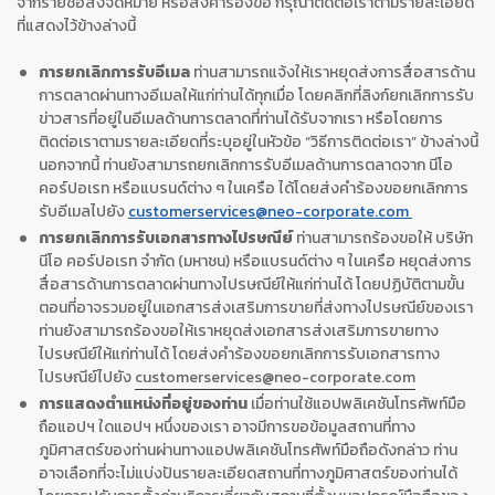
จากรายชื่อส่งจดหมาย หรือส่งคำร้องขอ กรุณาติดต่อเราตามรายละเอียด
ที่แสดงไว้ข้างล่างนี้
การยกเลิกการรับอีเมล
ท่านสามารถแจ้งให้เราหยุดส่งการสื่อสารด้าน
การตลาดผ่านทางอีเมลให้แก่ท่านได้ทุกเมื่อ โดยคลิกที่ลิงก์ยกเลิกการรับ
ข่าวสารที่อยู่ในอีเมลด้านการตลาดที่ท่านได้รับจากเรา หรือโดยการ
ติดต่อเราตามรายละเอียดที่ระบุอยู่ในหัวข้อ “วิธีการติดต่อเรา” ข้างล่างนี้
นอกจากนี้ ท่านยังสามารถยกเลิกการรับอีเมลด้านการตลาดจาก นีโอ
คอร์ปอเรท หรือแบรนด์ต่าง ๆ ในเครือ ได้โดยส่งคำร้องขอยกเลิกการ
รับอีเมลไปยัง
customerservices@neo-corporate.com
การยกเลิกการรับเอกสารทางไปรษณีย์
ท่านสามารถร้องขอให้ บริษัท
นีโอ คอร์ปอเรท จำกัด (มหาชน) หรือแบรนด์ต่าง ๆ ในเครือ หยุดส่งการ
สื่อสารด้านการตลาดผ่านทางไปรษณีย์ให้แก่ท่านได้ โดยปฏิบัติตามขั้น
ตอนที่อาจรวมอยู่ในเอกสารส่งเสริมการขายที่ส่งทางไปรษณีย์ของเรา
ท่านยังสามารถร้องขอให้เราหยุดส่งเอกสารส่งเสริมการขายทาง
ไปรษณีย์ให้แก่ท่านได้ โดยส่งคำร้องขอยกเลิกการรับเอกสารทาง
ไปรษณีย์ไปยัง
customerservices@neo-corporate.com
การแสดงตำแหน่งที่อยู่ของท่าน
เมื่อท่านใช้แอปพลิเคชันโทรศัพท์มือ
ถือแอปฯ ใดแอปฯ หนึ่งของเรา อาจมีการขอข้อมูลสถานที่ทาง
ภูมิศาสตร์ของท่านผ่านทางแอปพลิเคชันโทรศัพท์มือถือดังกล่าว ท่าน
อาจเลือกที่จะไม่แบ่งปันรายละเอียดสถานที่ทางภูมิศาสตร์ของท่านได้