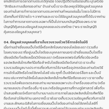
ยกเลิกรับการตลาดทางตรงได้ทุกเมื่อ โดยปฏิบัติตามขั้นตอนที่ระบุในหัวข้อ
“สิทธิและทางเลือกของท่าน” ข้างล่างนี้ เราจะต้องหยุดใช้ข้อมูลส่วนบุคคล
ของท่านในการทำการตลาดทางตรงหากท่านกำหนดเช่นนั้น โดยจะไม่มีการ
เรียกเก็บค่าใช้จ่ายใด ๆ จากท่านและเราจะใช้ข้อมูลส่วนบุคคลที่ได้รับจากท่าน
ในการทำการตลาดทางตรงเฉพาะที่เป็นไปตามบทบัญญัติของพระราช
บัญญัติคุ้มครองข้อมูลส่วนบุคคลของประเทศไทย (“พระราชบัญญัติ
คุ้มครองข้อมูลส่วนบุคคล”)
04. ข้อมูลส่วนบุคคลที่เราเก็บรวบรวมด้วยวิธีการอัตโนมัติ
เมื่อท่านเข้าเยี่ยมชมเว็บไซต์นี้หรือคลิกโฆษณาออนไลน์ของเรา (รวมถึง
โฆษณาของเราที่อยู่บนเว็บไซต์ของบุคคลภายนอก) เข้าเยี่ยมชมเว็บไซต์โซ
เชียลมีเดีย/โซเชียลเน็ตเวิร์กของเรา (หรือแพลตฟอร์มที่เกี่ยวข้องหรือ
แอปพลิเคชันโทรศัพท์มือถือสำหรับโซเชียลมีเดียดังกล่าว) เราจะเก็บ
รวบรวมข้อมูลบางประการเกี่ยวกับการใช้งานหรืออุปกรณ์ของท่านด้วยวิธี
การอัตโนมัติหรือโดยใช้เทคโนโลยี เช่น คุกกี้ เว็บเซิร์ฟเวอร์ล็อก และเว็บบี
คอน เช่น หากท่านใช้หนึ่งในแอปพลิเคชันโทรศัพท์มือถือของเรา เราอาจเก็บ
รวบรวมไอพีแอดเดรสของท่าน หมายเลขเฉพาะประจำเครื่องของท่าน (หรือ
หมายเลขประจำเครื่องอื่น ๆ) และ/หรือข้อมูลสถานที่ทางภูมิศาสตร์ เพื่อที่จะ
นำเสนอฟีเจอร์หรือการทำงานบางประการภายในแอปพลิเคชันโทรศัพท์มือ
ถือดังกล่าวให้แก่ท่าน นอกจากนี้ เรายังอาจเก็บรวบรวมข้อมูลเกี่ยวกับการใช้
งานและลักษณะนิสัยในการเยี่ยมชมเว็บไซต์ของท่านโดยใช้เทคโนโลยีที่
ทำงานบนเว็บไซต์ ทั้งนี้เพื่อความสะดวกในการใช้งานของท่าน แอปพลิเคชัน