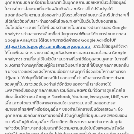
บุคคลภายนอก เครือข่ายโฆษณาที่เป็นบุคคลภายนอกเหล่านั้นจะใช้ข้อมูลนี้
ในการทำการโฆษณาเกี่ยวกับผลิตภัณฑ์และบริการที่ได้ปรับปรุงให้
สอดคล้องกับความสนใจของท่าน (ซึ่งรวมทั้งการโฆษณาเพื่อบริษัทต่าง ๆ ที่
มิได้เกี่ยวข้องกับเรา) ท่านอาจเห็นโฆษณาเหล่านี้ในเว็บไซต์ของเราและ
เว็บไซต์อื่น ๆ และเราได้ใช้ฟีเจอร์ด้านการโฆษณาบางประการของ Google
Analytics ท่านสามารถเลือกที่จะให้หยุดการใช้ฟีเจอร์ด้านการโฆษณาของ
Google Analytics ได้โดยผ่านการตั้งค่าของ Google Ad หรือไปที่
https://tools.google.com/dlpage/gaoptout/
เราจะใช้ข้อมูลที่จัดหา
ให้โดยฟีเจอร์การรายงานข้อมูลเชิงประชากรและความสนใจของ Google
Analytics ตามที่ระบุไว้ในหัวข้อ “แนวทางที่เราใช้ข้อมูลส่วนบุคคล” ในการที่
จะปิดการทำงานคุกกี้ของผู้ให้บริการเว็บอนาไลติกส์ที่เป็นบุคคลภายนอกอื่น
ๆ บางบราวเซอร์จะแจ้งให้ทราบเมื่อมีการส่งคุกกี้ ซึ่งจะช่วยให้ท่านสามารถ
ปฏิเสธไม่ให้ใช้คุกกี้ได้เป็นกรณีไป นอกจากนี้ ท่านยังสามารถปิดการทำงาน
ของคุกกี้ในบราวเซอร์ของท่านได้อีกด้วย นอกจากนี้ เรายังอาจใช้
แพลตฟอร์มของบุคคลภายนอก รวมถึงแพลตฟอร์มที่จัดการดูแลโดยโซ
เชียลเน็ตเวิร์ก เช่น Google, Facebook, Youtube, Instagram, LINE, ฯลฯ
เพื่อแสดงโฆษณาที่อิงจากความสนใจ เราอาจแปลงอีเมลแอดเดรส
หมายเลขโทรศัพท์ หรือข้อมูลอื่น ๆ ของท่านให้กลายเป็นตัวเลขเฉพาะ ซึ่ง
บุคคลภายนอกดังกล่าวสามารถนำไปจับคู่กับผู้ใช้ที่อยู่บนแพลตฟอร์มของ
ตน หรือจับคู่กับข้อมูลอื่น ๆ ที่อาจมีการเก็บรวบรวมจากท่าน การจับคู่ดัง
กล่าวช่วยให้สามารถส่งโฆษณาที่อิงตามความสนใจไปยังแพลตฟอร์มดัง