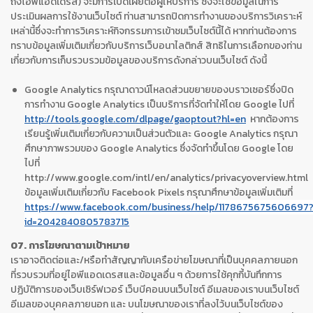
ถึงไอพีแอดเดรส) จะมีการเปิดเผยต่อผู้ให้บริการ ซึ่งจะใช้ข้อมูลในการ
ประเมินผลการใช้งานเว็บไซต์ ท่านสามารถปิดการทำงานของบริการวิเคราะห์
เหล่านี้ซึ่งจะทำการวิเคราะห์กิจกรรมการเข้าชมเว็บไซต์นี้ได้ หากท่านต้องการ
ทราบข้อมูลเพิ่มเติมเกี่ยวกับบริการเว็บอนาไลติกส์ สิทธิในการเลือกของท่าน
เกี่ยวกับการเก็บรวบรวมข้อมูลของบริการดังกล่าวบนเว็บไซต์ ดังนี้
Google Analytics กรุณาดาวน์โหลดส่วนขยายของบราวเซอร์ซึ่งปิด
การทำงาน Google Analytics เป็นบริการที่จัดทำให้โดย Google ไปที่
http://tools.google.com/dlpage/gaoptout?hl=en
หากต้องการ
เรียนรู้เพิ่มเติมเกี่ยวกับความเป็นส่วนตัวและ Google Analytics กรุณา
ศึกษาภาพรวมของ Google Analytics ซึ่งจัดทำขึ้นโดย Google โดย
ไปที่
http://www.google.com/intl/en/analytics/privacyoverview.html
ข้อมูลเพิ่มเติมเกี่ยวกับ Facebook Pixels กรุณาศึกษาข้อมูลเพิ่มเติมที่
https://www.facebook.com/business/help/1178675675606697
id=2042840805783715
07. การโฆษณาตามเป้าหมาย
เราอาจติดต่อและ/หรือทำสัญญากับเครือข่ายโฆษณาที่เป็นบุคคลภายนอก
ที่รวบรวมที่อยู่ไอพีแอดเดรสและข้อมูลอื่น ๆ ด้วยการใช้คุกกี้บันทึกการ
ปฏิบัติการของเว็บเซิร์ฟเวอร์ เว็บบีคอนบนเว็บไซต์ อีเมลของเราบนเว็บไซต์
อีเมลของบุคคลภายนอก และ บนโฆษณาของเราที่ลงไว้บนเว็บไซต์ของ