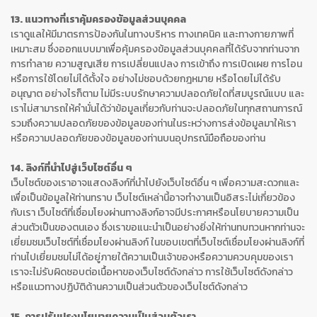
13. แนวทางที่เราคุ้มครองข้อมูลส่วนบุคคล
เราดูแลให้มีมาตรการป้องกันในทางบริหาร ทางเทคนิค และทางกายภาพที่
เหมาะสม ซึ่งออกแบบมาเพื่อคุ้มครองข้อมูลส่วนบุคคลที่ได้รับจากท่านจาก
การทำลาย ความสูญเสีย การเปลี่ยนแปลง การเข้าถึง การเปิดเผย การโอน
หรือการใช้โดยไม่ได้ตั้งใจ อย่างไม่ชอบด้วยกฎหมาย หรือโดยไม่ได้รับ
อนุญาต อย่างไรก็ตาม ไม่มีระบบรักษาความปลอดภัยใดที่สมบูรณ์แบบ และ
เราไม่สามารถให้คำมั่นได้ว่าข้อมูลเกี่ยวกับท่านจะปลอดภัยในทุกสถานการณ์
รวมถึงความปลอดภัยของข้อมูลของท่านในระหว่างการส่งข้อมูลมาให้เรา
หรือความปลอดภัยของข้อมูลของท่านบนอุปกรณ์มือถือของท่าน
14. ลิงก์ที่นำไปสู่เว็บไซต์อื่น ๆ
เว็บไซต์ของเราอาจแสดงลิงก์ที่นำไปยังเว็บไซต์อื่น ๆ เพื่อความสะดวกและ
เพื่อเป็นข้อมูลให้ท่านทราบ เว็บไซต์เหล่านี้อาจทำงานเป็นอิสระไม่เกี่ยวข้อง
กับเรา เว็บไซต์ที่เชื่อมโยงผ่านทางลิงก์อาจมีประกาศหรือนโยบายความเป็น
ส่วนตัวเป็นของตนเอง ซึ่งเราขอแนะนำเป็นอย่างยิ่งให้ท่านทบทวนหากท่านจะ
เยี่ยมชมเว็บไซต์ที่เชื่อมโยงผ่านลิงก์ ในขอบเขตที่เว็บไซต์เชื่อมโยงผ่านลิงก์ที่
ท่านไปเยี่ยมชมไม่ได้อยู่ภายใต้ความเป็นเจ้าของหรือความควบคุมของเรา
เราจะไม่รับผิดชอบต่อเนื้อหาของเว็บไซต์ดังกล่าว การใช้เว็บไซต์ดังกล่าว
หรือแนวทางปฏิบัติด้านความเป็นส่วนตัวของเว็บไซต์ดังกล่าว
15. การปรับปรุงนโยบายความเป็นส่วนตัวเรา