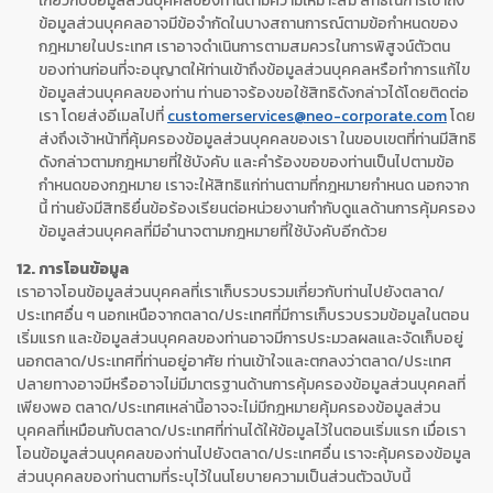
เกี่ยวกับข้อมูลส่วนบุคคลของท่านตามความเหมาะสม สิทธิในการเข้าถึง
ข้อมูลส่วนบุคคลอาจมีข้อจำกัดในบางสถานการณ์ตามข้อกำหนดของ
กฎหมายในประเทศ เราอาจดำเนินการตามสมควรในการพิสูจน์ตัวตน
ของท่านก่อนที่จะอนุญาตให้ท่านเข้าถึงข้อมูลส่วนบุคคลหรือทำการแก้ไข
ข้อมูลส่วนบุคคลของท่าน ท่านอาจร้องขอใช้สิทธิดังกล่าวได้โดยติดต่อ
เรา โดยส่งอีเมลไปที่
customerservices@neo-corporate.com
โดย
ส่งถึงเจ้าหน้าที่คุ้มครองข้อมูลส่วนบุคคลของเรา ในขอบเขตที่ท่านมีสิทธิ
ดังกล่าวตามกฎหมายที่ใช้บังคับ และคำร้องขอของท่านเป็นไปตามข้อ
กำหนดของกฎหมาย เราจะให้สิทธิแก่ท่านตามที่กฎหมายกำหนด นอกจาก
นี้ ท่านยังมีสิทธิยื่นข้อร้องเรียนต่อหน่วยงานกำกับดูแลด้านการคุ้มครอง
ข้อมูลส่วนบุคคลที่มีอำนาจตามกฎหมายที่ใช้บังคับอีกด้วย
12. การโอนข้อมูล
เราอาจโอนข้อมูลส่วนบุคคลที่เราเก็บรวบรวมเกี่ยวกับท่านไปยังตลาด/
ประเทศอื่น ๆ นอกเหนือจากตลาด/ประเทศที่มีการเก็บรวบรวมข้อมูลในตอน
เริ่มแรก และข้อมูลส่วนบุคคลของท่านอาจมีการประมวลผลและจัดเก็บอยู่
นอกตลาด/ประเทศที่ท่านอยู่อาศัย ท่านเข้าใจและตกลงว่าตลาด/ประเทศ
ปลายทางอาจมีหรืออาจไม่มีมาตรฐานด้านการคุ้มครองข้อมูลส่วนบุคคลที่
เพียงพอ ตลาด/ประเทศเหล่านี้อาจจะไม่มีกฎหมายคุ้มครองข้อมูลส่วน
บุคคลที่เหมือนกับตลาด/ประเทศที่ท่านได้ให้ข้อมูลไว้ในตอนเริ่มแรก เมื่อเรา
โอนข้อมูลส่วนบุคคลของท่านไปยังตลาด/ประเทศอื่น เราจะคุ้มครองข้อมูล
ส่วนบุคคลของท่านตามที่ระบุไว้ในนโยบายความเป็นส่วนตัวฉบับนี้