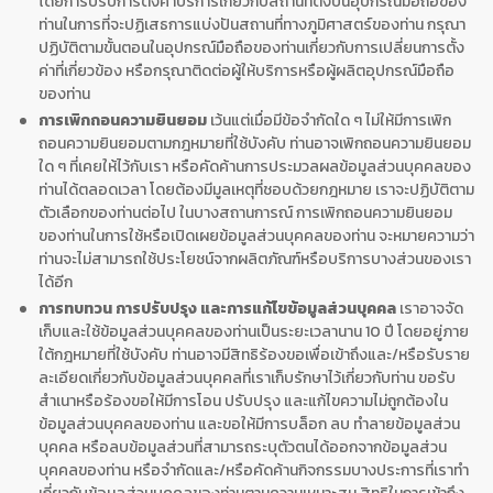
โดยการปรับการตั้งค่าบริการเกี่ยวกับสถานที่ตั้งบนอุปกรณ์มือถือของ
ท่านในการที่จะปฏิเสธการแบ่งปันสถานที่ทางภูมิศาสตร์ของท่าน กรุณา
ปฏิบัติตามขั้นตอนในอุปกรณ์มือถือของท่านเกี่ยวกับการเปลี่ยนการตั้ง
ค่าที่เกี่ยวข้อง หรือกรุณาติดต่อผู้ให้บริการหรือผู้ผลิตอุปกรณ์มือถือ
ของท่าน
การเพิกถอนความยินยอม
เว้นแต่เมื่อมีข้อจำกัดใด ๆ ไม่ให้มีการเพิก
ถอนความยินยอมตามกฎหมายที่ใช้บังคับ ท่านอาจเพิกถอนความยินยอม
ใด ๆ ที่เคยให้ไว้กับเรา หรือคัดค้านการประมวลผลข้อมูลส่วนบุคคลของ
ท่านได้ตลอดเวลา โดยต้องมีมูลเหตุที่ชอบด้วยกฎหมาย เราจะปฏิบัติตาม
ตัวเลือกของท่านต่อไป ในบางสถานการณ์ การเพิกถอนความยินยอม
ของท่านในการใช้หรือเปิดเผยข้อมูลส่วนบุคคลของท่าน จะหมายความว่า
ท่านจะไม่สามารถใช้ประโยชน์จากผลิตภัณฑ์หรือบริการบางส่วนของเรา
ได้อีก
การทบทวน การปรับปรุง และการแก้ไขข้อมูลส่วนบุคคล
เราอาจจัด
เก็บและใช้ข้อมูลส่วนบุคคลของท่านเป็นระยะเวลานาน 10 ปี โดยอยู่ภาย
ใต้กฎหมายที่ใช้บังคับ ท่านอาจมีสิทธิร้องขอเพื่อเข้าถึงและ/หรือรับราย
ละเอียดเกี่ยวกับข้อมูลส่วนบุคคลที่เราเก็บรักษาไว้เกี่ยวกับท่าน ขอรับ
สำเนาหรือร้องขอให้มีการโอน ปรับปรุง และแก้ไขความไม่ถูกต้องใน
ข้อมูลส่วนบุคคลของท่าน และขอให้มีการบล็อก ลบ ทำลายข้อมูลส่วน
บุคคล หรือลบข้อมูลส่วนที่สามารถระบุตัวตนได้ออกจากข้อมูลส่วน
บุคคลของท่าน หรือจำกัดและ/หรือคัดค้านกิจกรรมบางประการที่เราทำ