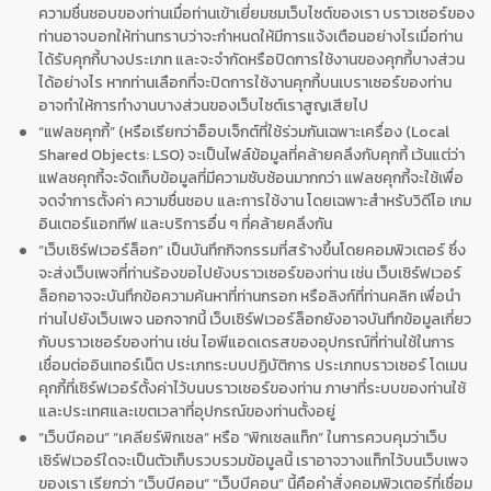
ความชื่นชอบของท่านเมื่อท่านเข้าเยี่ยมชมเว็บไซต์ของเรา บราวเซอร์ของ
ท่านอาจบอกให้ท่านทราบว่าจะกำหนดให้มีการแจ้งเตือนอย่างไรเมื่อท่าน
ได้รับคุกกี้บางประเภท และจะจำกัดหรือปิดการใช้งานของคุกกี้บางส่วน
ได้อย่างไร หากท่านเลือกที่จะปิดการใช้งานคุกกี้บนเบราเซอร์ของท่าน
อาจทำให้การทำงานบางส่วนของเว็บไซต์เราสูญเสียไป
“แฟลชคุกกี้” (หรือเรียกว่าอ็อบเจ็กต์ที่ใช้ร่วมกันเฉพาะเครื่อง (Local
Shared Objects: LSO) จะเป็นไฟล์ข้อมูลที่คล้ายคลึงกับคุกกี้ เว้นแต่ว่า
แฟลชคุกกี้จะจัดเก็บข้อมูลที่มีความซับซ้อนมากกว่า แฟลชคุกกี้จะใช้เพื่อ
จดจำการตั้งค่า ความชื่นชอบ และการใช้งาน โดยเฉพาะสำหรับวิดีโอ เกม
อินเตอร์แอกทีฟ และบริการอื่น ๆ ที่คล้ายคลึงกัน
“เว็บเซิร์ฟเวอร์ล็อก” เป็นบันทึกกิจกรรมที่สร้างขึ้นโดยคอมพิวเตอร์ ซึ่ง
จะส่งเว็บเพจที่ท่านร้องขอไปยังบราวเซอร์ของท่าน เช่น เว็บเซิร์ฟเวอร์
ล็อกอาจจะบันทึกข้อความค้นหาที่ท่านกรอก หรือลิงก์ที่ท่านคลิก เพื่อนำ
ท่านไปยังเว็บเพจ นอกจากนี้ เว็บเซิร์ฟเวอร์ล็อกยังอาจบันทึกข้อมูลเกี่ยว
กับบราวเซอร์ของท่าน เช่น ไอพีแอดเดรสของอุปกรณ์ที่ท่านใช้ในการ
เชื่อมต่ออินเทอร์เน็ต ประเภทระบบปฏิบัติการ ประเภทบราวเซอร์ โดเมน
คุกกี้ที่เซิร์ฟเวอร์ตั้งค่าไว้บนบราวเซอร์ของท่าน ภาษาที่ระบบของท่านใช้
และประเทศและเขตเวลาที่อุปกรณ์ของท่านตั้งอยู่
“เว็บบีคอน” “เคลียร์พิกเซล” หรือ “พิกเซลแท็ก” ในการควบคุมว่าเว็บ
เซิร์ฟเวอร์ใดจะเป็นตัวเก็บรวบรวมข้อมูลนี้ เราอาจวางแท็กไว้บนเว็บเพจ
ของเรา เรียกว่า “เว็บบีคอน” “เว็บบีคอน” นี้คือคำสั่งคอมพิวเตอร์ที่เชื่อม