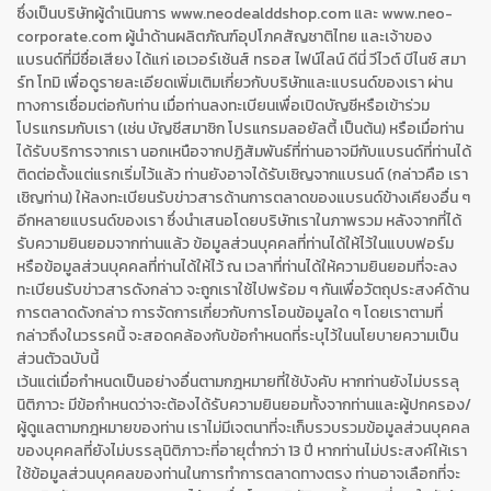
ซึ่งเป็นบริษัทผู้ดำเนินการ www.neodealddshop.com และ www.neo-
corporate.com ผู้นำด้านผลิตภัณฑ์อุปโภคสัญชาติไทย และเจ้าของ
แบรนด์ที่มีชื่อเสียง ได้แก่ เอเวอร์เซ้นส์ ทรอส ไฟน์ไลน์ ดีนี่ วีไวต์ บีไนซ์ สมา
ร์ท โทมิ เพื่อดูรายละเอียดเพิ่มเติมเกี่ยวกับบริษัทและแบรนด์ของเรา ผ่าน
ทางการเชื่อมต่อกับท่าน เมื่อท่านลงทะเบียนเพื่อเปิดบัญชีหรือเข้าร่วม
โปรแกรมกับเรา (เช่น บัญชีสมาชิก โปรแกรมลอยัลตี้ เป็นต้น) หรือเมื่อท่าน
ได้รับบริการจากเรา นอกเหนือจากปฏิสัมพันธ์ที่ท่านอาจมีกับแบรนด์ที่ท่านได้
ติดต่อตั้งแต่แรกเริ่มไว้แล้ว ท่านยังอาจได้รับเชิญจากแบรนด์ (กล่าวคือ เรา
เชิญท่าน) ให้ลงทะเบียนรับข่าวสารด้านการตลาดของแบรนด์ข้างเคียงอื่น ๆ
อีกหลายแบรนด์ของเรา ซึ่งนำเสนอโดยบริษัทเราในภาพรวม หลังจากที่ได้
รับความยินยอมจากท่านแล้ว ข้อมูลส่วนบุคคลที่ท่านได้ให้ไว้ในแบบฟอร์ม
หรือข้อมูลส่วนบุคคลที่ท่านได้ให้ไว้ ณ เวลาที่ท่านได้ให้ความยินยอมที่จะลง
ทะเบียนรับข่าวสารดังกล่าว จะถูกเราใช้ไปพร้อม ๆ กันเพื่อวัตถุประสงค์ด้าน
การตลาดดังกล่าว การจัดการเกี่ยวกับการโอนข้อมูลใด ๆ โดยเราตามที่
กล่าวถึงในวรรคนี้ จะสอดคล้องกับข้อกำหนดที่ระบุไว้ในนโยบายความเป็น
ส่วนตัวฉบับนี้
เว้นแต่เมื่อกำหนดเป็นอย่างอื่นตามกฎหมายที่ใช้บังคับ หากท่านยังไม่บรรลุ
นิติภาวะ มีข้อกำหนดว่าจะต้องได้รับความยินยอมทั้งจากท่านและผู้ปกครอง/
ผู้ดูแลตามกฎหมายของท่าน เราไม่มีเจตนาที่จะเก็บรวบรวมข้อมูลส่วนบุคคล
ของบุคคลที่ยังไม่บรรลุนิติภาวะที่อายุต่ำกว่า 13 ปี หากท่านไม่ประสงค์ให้เรา
ใช้ข้อมูลส่วนบุคคลของท่านในการทำการตลาดทางตรง ท่านอาจเลือกที่จะ