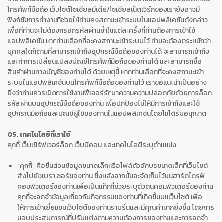
โทรศัพท์มือถือ เว็บไซต์โซเชียลมีเดีย/โซเชียลเน็ตเวิร์กของเรายังอาจมี
ฟังก์ชันการทำงานที่ช่วยให้ท่านคงสถานะเข้าระบบในแอปพลิเคชันดังกล่าว
เพื่อที่ท่านจะไม่ต้องกรอกรหัสผ่านซ้ำในแต่ละครั้งที่ท่านต้องการเข้าใช้
แอปพลิเคชัน หากท่านเลือกที่จะคงสถานะเข้าระบบไว้ ท่านจะต้องตระหนักว่า
บุคคลใดก็ตามที่สามารถเข้าถึงอุปกรณ์มือถือของท่านได้ จะสามารถเข้าถึง
และทำการเปลี่ยนแปลงบัญชีโทรศัพท์มือถือของท่านได้ และสามารถซื้อ
สินค้าผ่านทางบัญชีของท่านได้ ด้วยเหตุนี้ หากท่านเลือกที่จะคงสถานะเข้า
ระบบในแอปพลิเคชันบนโทรศัพท์มือถือของท่านไว้ เราขอแนะนำเป็นอย่าง
ยิ่งว่าท่านควรเปิดการใช้งานฟีเจอร์รักษาความความปลอดภัยด้วยการล็อก
รหัสผ่านบนอุปกรณ์มือถือของท่าน เพื่อปกป้องไม่ให้มีการเข้าถึงและใช้
อุปกรณ์มือถือและบัญชีผู้ใช้ของท่านในแอปพลิเคชันโดยไม่ได้รับอนุญาต
05. เทคโนโลยีที่เราใช้
คุกกี้ เว็บเซิร์ฟเวอร์ล็อก เว็บบีคอน และเทคโนโลยีระบุตำแหน่ง
“คุกกี้” คือชิ้นส่วนข้อมูลขนาดเล็กหรือไฟล์ตัวอักษรขนาดเล็กที่เว็บไซต์
ส่งไปยังเบราเซอร์ของท่าน ซึ่งหลังจากนั้นจะจัดเก็บไว้บนฮาร์ดไดรฟ์
คอมพิวเตอร์ของท่านเพื่อเป็นแท็กที่ช่วยระบุตัวตนคอมพิวเตอร์ของท่าน
คุกกี้จะจดจำข้อมูลเกี่ยวกับกิจกรรมของท่านที่เกิดขึ้นบนเว็บไซต์ เพื่อ
ให้การเข้าเยี่ยมชมเว็บไซต์ของท่านราบรื่นและมีคุณค่ามากยิ่งขึ้น โดยการ
มอบประสบการณ์ที่ปรับแต่งตามความต้องการของท่านและการจดจำ